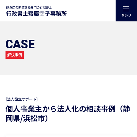
飲食店の開業支援専門の行政書士
MENU
トップページ
事務所案内
代表プロフィール
CASE
サービス案内
解決事例
お役立ち記事
解決事例
お知らせ
お問合せ
プライバシーポリシー
[法人設立サポート]
個人事業主から法人化の相談事例（静
岡県/浜松市）
CONTACT