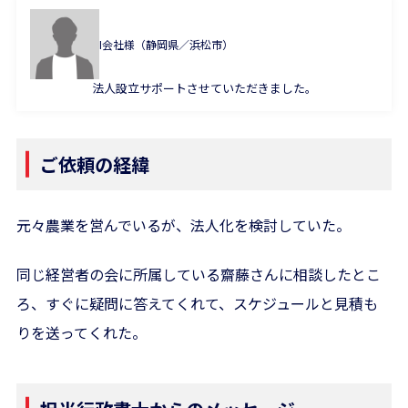
お問合せ
I会社様（静岡県／浜松市）
何かご質問やご相談がございましたら、お気軽にお問合
法人設立サポートさせていただきました。
せください。
専門スタッフが丁寧に対応いたします。
ご依頼の経緯
03-6161-6189
元々農業を営んでいるが、法人化を検討していた。
平日8:00～17:00
同じ経営者の会に所属している齋藤さんに相談したとこ
メールから相談する
ろ、すぐに疑問に答えてくれて、スケジュールと見積も
24時間365日受付
りを送ってくれた。
LINEから相談する
友だち登録後お問合せください。