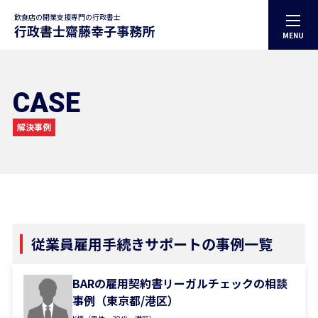
飲食店の開業支援専門の行政書士
MENU
トップページ
事務所案内
代表プロフィール
CASE
サービス案内
解決事例
お役立ち記事
解決事例
お知らせ
お問合せ
プライバシーポリシー
従業員雇用手続きサポートの事例一覧
BARの雇用契約書リーガルチェックの相談
事例（東京都/港区）
CONTACT