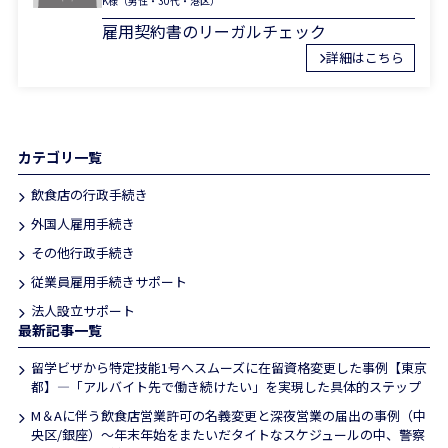
K様（男性・30代・港区）
雇用契約書のリーガルチェック
お問合せ
詳細はこちら
何かご質問やご相談がございましたら、お気軽にお問合
せください。
専門スタッフが丁寧に対応いたします。
カテゴリ一覧
飲食店の行政手続き
外国人雇用手続き
03-6161-6189
その他行政手続き
平日8:00～17:00
従業員雇用手続きサポート
法人設立サポート
メールから相談する
最新記事一覧
24時間365日受付
留学ビザから特定技能1号へスムーズに在留資格変更した事例【東京
都】―「アルバイト先で働き続けたい」を実現した具体的ステップ
M＆Aに伴う飲食店営業許可の名義変更と深夜営業の届出の事例（中
LINEから相談する
央区/銀座）〜年末年始をまたいだタイトなスケジュールの中、警察
友だち登録後お問合せください。