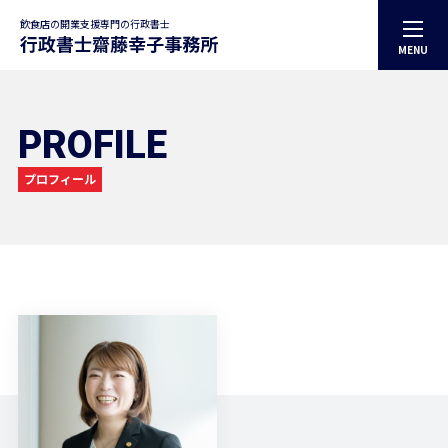
飲食店の開業支援専門の行政書士
MENU
トップページ
事務所案内
代表プロフィール
PROFILE
サービス案内
解決事例
お役立ち記事
プロフィール
お知らせ
お問合せ
プライバシーポリシー
CONTACT