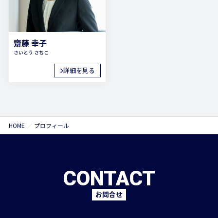
お問合せ
齋藤 幸子
何かご質問やご相談がございましたら、お気軽にお問合
さいとう さちこ
せください。
専門スタッフが丁寧に対応いたします。
詳細を見る
03-6161-6189
平日8:00～17:00
HOME
プロフィール
メールから相談する
24時間365日受付
CONTACT
お問合せ
LINEから相談する
友だち登録後お問合せください。